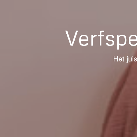
Verfsp
Het jui