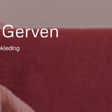
 Gerven
ekleding